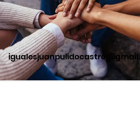
igualesjuanpulidocastro@gmai